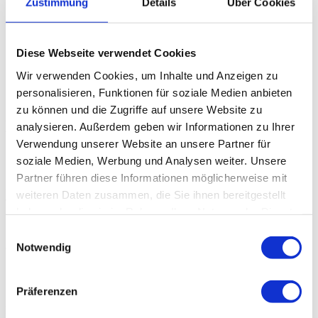
Zustimmung
Details
Über Cookies
stärkere Eigenverantwortung
bessere Führungskonsistenz
Diese Webseite verwendet Cookies
mehr Fokus auf Kunden statt interner Reibung
Wir verwenden Cookies, um Inhalte und Anzeigen zu
personalisieren, Funktionen für soziale Medien anbieten
zu können und die Zugriffe auf unsere Website zu
„Endlich verstehe ich, warum wir seit zwei Jahren auf der Stelle
treten.
analysieren. Außerdem geben wir Informationen zu Ihrer
Wir belohnen genau die falschen Verhaltensweisen.“
Verwendung unserer Website an unsere Partner für
Geschäftsführer Medizintechnik, 180 Mitarbeitende.
soziale Medien, Werbung und Analysen weiter. Unsere
„Ich dachte, mein Team vertraut mir. Der Kulturcheck hat mir
Partner führen diese Informationen möglicherweise mit
gezeigt: Sie trauen sich nicht, mir zu widersprechen. Das war hart,
weiteren Daten zusammen, die Sie ihnen bereitgestellt
aber notwendig."
Geschäftsführer, Logistik.
haben oder die sie im Rahmen Ihrer Nutzung der Dienste
gesammelt haben. Ihre Cookieeinstellungen und unsere
Einwilligungsauswahl
„Drei Monate nach dem Kulturcheck haben wir zum ersten Mal
Erklärungen zum Datenschutz können Sie
hier
einsehen
Notwendig
offen über gescheiterte Projekte gesprochen. Ohne
Schuldzuweisungen. Das war neu."
Teamleiterin Produktentwicklung, Mittelstand.
Präferenzen
„Die Mitarbeiterbefragung zeigte 82% Zufriedenheit. Der
Kulturcheck zeigte: Resignation statt Engagement. Zwei völlig