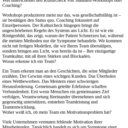
Was unterscheidet den Kulturcheck von Standard-Workshops oder
Coaching?
Workshops produzieren meist nur das, was gesellschaftsfähig ist –
sie bestätigen den Status quo. Coaching fokussiert auf
Einzelpersonen. Der Kulturcheck hingegen bringt die
ungeschriebenen Regeln des Systems ans Licht. Er ist wie ein
Röntgenbild, das zeigt, warum der Patient Schmerzen hat, während
die meisten Methoden nur die Symptome behandeln. Wir kommen
nicht mit fertigen Modellen, die wir Ihrem Team überstülpen,
sondern bringen ans Licht, was bereits da ist – Ihre einzigartige
Teamkultur, mit all ihren Stärken und Blockaden.
Woran erkenne ich ein Team?
Ein Team erkennt man an den Geschichten, die seine Mitglieder
erzählen. Der Gewinn eines wichtgen Kunden. Das Überholen
eines Wettbewerbers. Das Meistern einer schwierigen
Herausforderung. Gemeinsam geteilte Erlebnisse schaffen
Verbundenheit. Erst wenn Menschen ein gemeinsames Ziel
verfolgen, Verantwortung füreinander übernehmen und sich
gegenseitig unterstützen, entstehen Teamleistung und
Teamentwicklung.
Woher weiß ich, ob mein Team ein Motivationsproblem hat?
Viele Unternehmen vermuten fehlende Motivation ihrer
Mitarbeitenden. Tatsächlich handelt es sich um Symptome einer