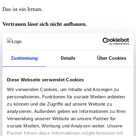
Das ist ein Irrtum.
Vertrauen lässt sich nicht aufbauen.
Wer behauptet, es sei möglich, unterstellt, dass Vertrauen
gezielt hergestellt werden kann.
Das würde bedeuten, es ließe sich erzeugen – und damit
Zustimmung
Details
Über Cookies
auch steuern.
Das macht den Gedanken problematisch. Denn ein
Diese Webseite verwendet Cookies
steuerbares Vertrauen wäre nichts anderes als
Wir verwenden Cookies, um Inhalte und Anzeigen zu
Manipulation.
personalisieren, Funktionen für soziale Medien anbieten
zu können und die Zugriffe auf unsere Website zu
Im Alltag zeigt sich, wie wenig dieser Ansatz trägt:
analysieren. Außerdem geben wir Informationen zu Ihrer
Verwendung unserer Website an unsere Partner für
Zusagen werden gemacht und nicht eingehalten
soziale Medien, Werbung und Analysen weiter. Unsere
Partner führen diese Informationen möglicherweise mit