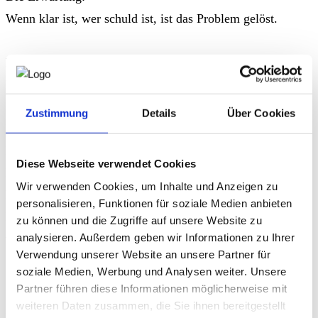
Wenn klar ist, wer schuld ist, ist das Problem gelöst.
Doch genau das passiert nicht.
Der Alltag liefert ein anderes Bild:
Zustimmung
Details
Über Cookies
Ein Projekt scheitert – der Projektleiter wird ausgetauscht.
Das nächste Projekt scheitert ähnlich.
Diese Webseite verwendet Cookies
Ein Kunde beschwert sich – die Vertrieblerin wird
Wir verwenden Cookies, um Inhalte und Anzeigen zu
kritisiert. Die Reklamationen bleiben.
personalisieren, Funktionen für soziale Medien anbieten
Die Lieferung verspätet sich – der Logistiker wird
zu können und die Zugriffe auf unsere Website zu
analysieren. Außerdem geben wir Informationen zu Ihrer
verantwortlich gemacht. Die Verspätungen häufen sich.
Verwendung unserer Website an unsere Partner für
Zahlen werden verfehlt – der Head of Sales wird infrage
soziale Medien, Werbung und Analysen weiter. Unsere
gestellt. Die Ursachen bleiben bestehen.
Partner führen diese Informationen möglicherweise mit
weiteren Daten zusammen, die Sie ihnen bereitgestellt
Das Muster wiederholt sich.